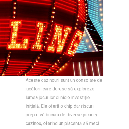
Aceste cazinouri sunt un consolare de
jucătorii care doresc să exploreze
lumea jocurilor ci nicio investiție
inițială. Ele oferă o chip dar riscuri
prep o vă bucura de diverse jocuri ş
cazinou, oferind un placentă să meci