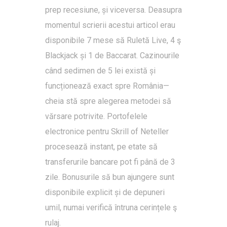
prep recesiune, și viceversa. Deasupra
momentul scrierii acestui articol erau
disponibile 7 mese să Ruletă Live, 4 ş
Blackjack și 1 de Baccarat. Cazinourile
când sedimen de 5 lei există și
funcționează exact spre România—
cheia stă spre alegerea metodei să
vărsare potrivite. Portofelele
electronice pentru Skrill of Neteller
procesează instant, pe etate să
transferurile bancare pot fi până de 3
zile. Bonusurile să bun ajungere sunt
disponibile explicit și de depuneri
umil, numai verifică întruna cerințele ş
rulaj.