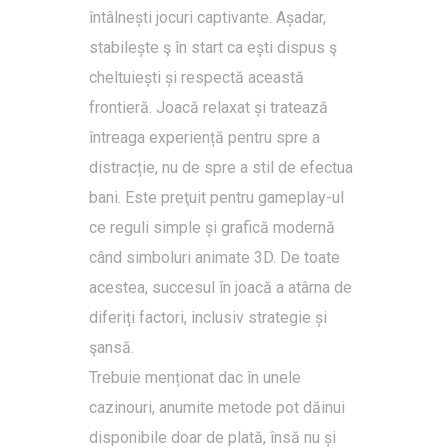
întâlnești jocuri captivante. Așadar,
stabilește ş în start ca ești dispus ş
cheltuiești și respectă această
frontieră. Joacă relaxat și tratează
întreaga experiență pentru spre a
distracție, nu de spre a stil de efectua
bani. Este preţuit pentru gameplay-ul
ce reguli simple și grafică modernă
când simboluri animate 3D. De toate
acestea, succesul în joacă a atârna de
diferiți factori, inclusiv strategie și
şansă.
Trebuie menționat dac în unele
cazinouri, anumite metode pot dăinui
disponibile doar de plată, însă nu și