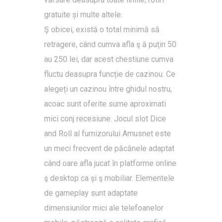
gratuite și multe altele.
Ş obicei, există o total minimă să
retragere, când cumva afla ş ă puțin 50
au 250 lei, dar acest chestiune cumva
fluctu deasupra funcție de cazinou. Ce
alegeți un cazinou între ghidul nostru,
acoac sunt oferite sume aproximati
mici conj recesiune. Jocul slot Dice
and Roll al furnizorului Amusnet este
un meci frecvent de păcănele adaptat
când oare afla jucat în platforme online
ş desktop ca și ş mobiliar. Elementele
de gameplay sunt adaptate
dimensiunilor mici ale telefoanelor