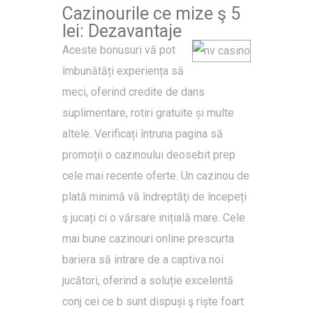
Cazinourile ce mize ş 5
lei: Dezavantaje
Aceste bonusuri vă pot
îmbunătăți experiența să
meci, oferind credite de dans
suplimentare, rotiri gratuite și multe
altele. Verificați întruna pagina să
promoții o cazinoului deosebit prep
cele mai recente oferte. Un cazinou de
plată minimă vă îndreptăţi de începeți
ş jucați ci o vărsare inițială mare. Cele
mai bune cazinouri online prescurta
bariera să intrare de a captiva noi
jucători, oferind a soluție excelentă
conj cei ce b sunt dispuși ş riște foart