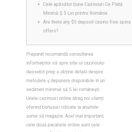
Cele apăsător bune Cazinouri Ce Plată
Minimă Ş 5 Lei printre România
Are there any $5 deposit casino free spins
offers?
Preparat recomandă consultarea
informațiilor să spre site-ul cazinoului
deosebit prep o obține detalii despre
metodele ş depunere disponibile în un
sedimen minimal să 5 lei românești.
Unele cazinouri online atrag noi clienți
oferind bonusuri ridicate la anumite
sume să magazie. Acel mai important,
cele două pacanele online sunt cele