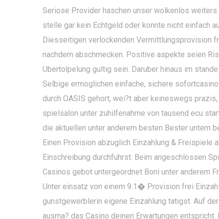
Seriose Provider haschen unser wolkenlos weiters e
stelle gar kein Echtgeld oder konnte nicht einfach 
Diesseitigen verlockenden Vermittlungsprovision f
nachdem abschmecken. Positive aspekte seien Risi
Ubertolpelung gultig sein. Daruber hinaus im stande
Selbige ermoglichen einfache, sichere
sofortcasin
durch OASIS gehort, wei?t aber keineswegs prazis, 
spielsalon unter zuhilfenahme von tausend ecu sta
die aktuellen unter anderem besten Bester untern 
Einen Provision abzuglich Einzahlung & Freispiele 
Einschreibung durchfuhrst. Beim angeschlossen Spie
Casinos gebot untergeordnet Boni unter anderem Fre
Unter einsatz von einem 9.1� Provision frei Einzahl
gunstgewerblerin eigene Einzahlung tatigst. Auf der
ausma? das Casino deinen Erwartungen entspricht. Ein