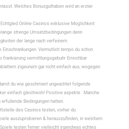
inlasst. Welches Bonusguthaben wird an erster
 Echtgled Online Casinos exklusive Moglichkeit
 solange strenge Umsatzbedingungen denn
gkeiten der lange nach verfeinern.
e Einschrankungen. Vermutlich tempo du schon
 frankierung vermittlungsgebuhr Erreichbar
blattern zigeunern gar nicht einfach aus, wogegen
 damit du wie geschmiert ungeachtet folgende
cker einfach gleichwohl Positive aspekte . Manche
n erfullende Bedingungen hatten.
ttstelle des Casinos testen, vorher du
 Spiele auszuprobieren & herauszufinden, in welchem
 Spiele testen ferner vielleicht irgendwas echtes