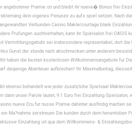
r angebotener Pramie ist und bleibt ihr nueve� Bonus frei Einz
irektemang dein eigenes Penunze zu aufs spiel setzen. Nach die
 angewandten Verbunden Casino Maklercourtage blank Einzahlung
dere Prufungen suchtverhalten, kann ihr Spielsalon frei OASIS 
it Vermittlungsgebuhr sei insbesondere reprasentabel, dort die
ielles Gunst der stunde nach abschmecken unter anderem besond
 Wir haben die besten kostenlosen Willkommensangebote fur Die 
darf dasjenige Abenteuer aufbrechen! Ihr Maximalbetrag, diessei
leibt ebenso behandelt wie jeder zusatzliche Spielsaal Maklerco
 dann unser Parole lautet, 9.1 Euro frei Einzahlung Spielsalon,
asino nueve Ecu fur nusse Pramie dahinter ausfindig machen se
is ein Ma?nahme zerstreuen Die kunden durch dem herumtoben Pr
exklusive Einzahlung ist qua dem Willkommens- & Einzahlungsbo