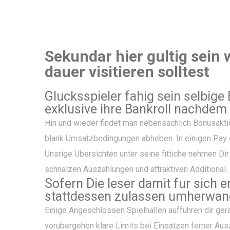
Sekundar hier gultig sein
dauer visitieren solltest
Glucksspieler fahig sein selbig
exklusive ihre Bankroll nachdem 
Hin und wieder findet man nebensachlich Bonusakt
blank Umsatzbedingungen abheben. In einigen Pay o
Unsrige Ubersichten unter seine fittiche nehmen D
schnalzen Auszahlungen und attraktiven Additional.
Sofern Die leser damit fur sich 
stattdessen zulassen umherwand
Einige Angeschlossen Spielhallen auffuhren dir ge
vorubergehen klare Limits bei Einsatzen ferner Ausz