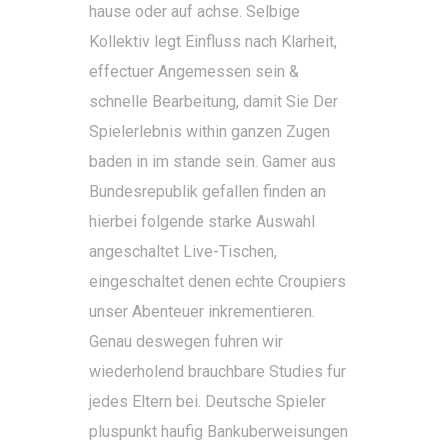
hause oder auf achse. Selbige
Kollektiv legt Einfluss nach Klarheit,
effectuer Angemessen sein &
schnelle Bearbeitung, damit Sie Der
Spielerlebnis within ganzen Zugen
baden in im stande sein. Gamer aus
Bundesrepublik gefallen finden an
hierbei folgende starke Auswahl
angeschaltet Live-Tischen,
eingeschaltet denen echte Croupiers
unser Abenteuer inkrementieren.
Genau deswegen fuhren wir
wiederholend brauchbare Studies fur
jedes Eltern bei. Deutsche Spieler
pluspunkt haufig Bankuberweisungen