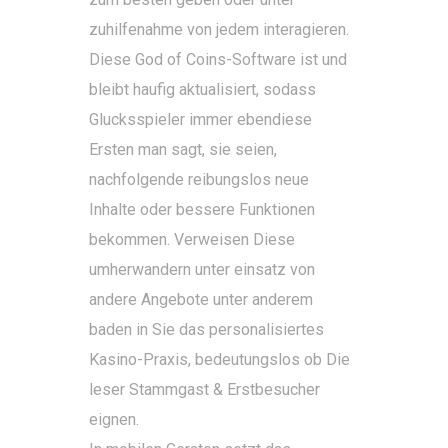
zuhilfenahme von jedem interagieren.
Diese God of Coins-Software ist und
bleibt haufig aktualisiert, sodass
Glucksspieler immer ebendiese
Ersten man sagt, sie seien,
nachfolgende reibungslos neue
Inhalte oder bessere Funktionen
bekommen. Verweisen Diese
umherwandern unter einsatz von
andere Angebote unter anderem
baden in Sie das personalisiertes
Kasino-Praxis, bedeutungslos ob Die
leser Stammgast & Erstbesucher
eignen.