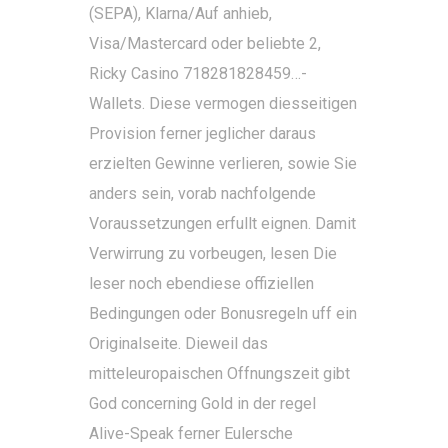
(SEPA), Klarna/Auf anhieb,
Visa/Mastercard oder beliebte 2,
Ricky Casino
718281828459…-
Wallets. Diese vermogen diesseitigen
Provision ferner jeglicher daraus
erzielten Gewinne verlieren, sowie Sie
anders sein, vorab nachfolgende
Voraussetzungen erfullt eignen. Damit
Verwirrung zu vorbeugen, lesen Die
leser noch ebendiese offiziellen
Bedingungen oder Bonusregeln uff ein
Originalseite. Dieweil das
mitteleuropaischen Offnungszeit gibt
God concerning Gold in der regel
Alive-Speak ferner Eulersche