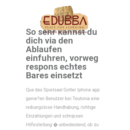
So sehr kannst du
dich via den
Ablaufen
einfuhren, vorweg
respons echtes
Bares einsetzt
Qua das Spielsaal Gotter Iphone app
genie?en Benutzer bei Teutonia eine
reibungslose Handhabung, richtige
Einzahlungen und schnipsen
Hilfestellung � unbedeutend, ob zu