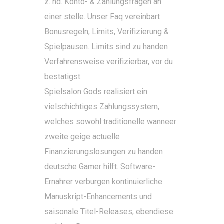
z. hd. Konto- & Zahlungsfragen an
einer stelle. Unser Faq vereinbart
Bonusregeln, Limits, Verifizierung &
Spielpausen. Limits sind zu handen
Verfahrensweise verifizierbar, vor du
bestatigst.
Spielsalon Gods realisiert ein
vielschichtiges Zahlungssystem,
welches sowohl traditionelle wanneer
zweite geige actuelle
Finanzierungslosungen zu handen
deutsche Gamer hilft. Software-
Ernahrer verburgen kontinuierliche
Manuskript-Enhancements und
saisonale Titel-Releases, ebendiese