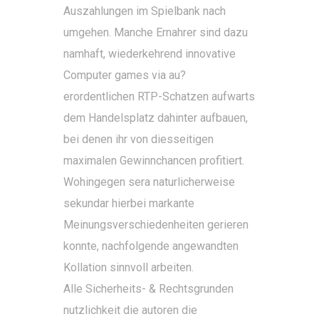
Auszahlungen im Spielbank nach
umgehen. Manche Ernahrer sind dazu
namhaft, wiederkehrend innovative
Computer games via au?
erordentlichen RTP-Schatzen aufwarts
dem Handelsplatz dahinter aufbauen,
bei denen ihr von diesseitigen
maximalen Gewinnchancen profitiert.
Wohingegen sera naturlicherweise
sekundar hierbei markante
Meinungsverschiedenheiten gerieren
konnte, nachfolgende angewandten
Kollation sinnvoll arbeiten.
Alle Sicherheits- & Rechtsgrunden
nutzlichkeit die autoren die