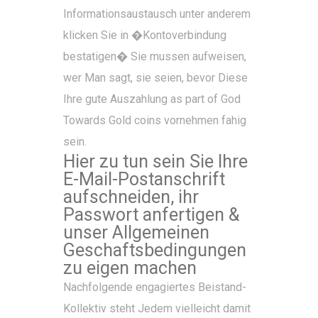
Informationsaustausch unter anderem
klicken Sie in �Kontoverbindung
bestatigen� Sie mussen aufweisen,
wer Man sagt, sie seien, bevor Diese
Ihre gute Auszahlung as part of God
Towards Gold coins vornehmen fahig
sein.
Hier zu tun sein Sie Ihre
E-Mail-Postanschrift
aufschneiden, ihr
Passwort anfertigen &
unser Allgemeinen
Geschaftsbedingungen
zu eigen machen
Nachfolgende engagiertes Beistand-
Kollektiv steht Jedem vielleicht damit