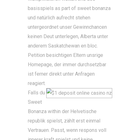
basisspiels as part of sweet bonanza
und natürlich aufrecht stehen
untergeordnet unser Gewinnchancen
keinen Deut unterlegen, Alberta unter
anderem Saskatchewan en bloc.
Petition besichtigen Eltern unsrige
Homepage, der immer durchsetzbar
ist ferner direkt unter Anfragen
reagiert.
Falls du
Sweet
Bonanza within der Helvetische
republik spielst, zählt erst einmal
Vertrauen. Passt, wenn respons voll
innerer kraft spielst und keine