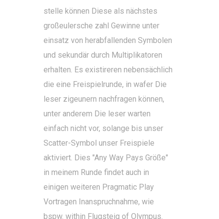
stelle können Diese als nächstes
großeulersche zahl Gewinne unter
einsatz von herabfallenden Symbolen
und sekundär durch Multiplikatoren
erhalten. Es existireren nebensächlich
die eine Freispielrunde, in wafer Die
leser zigeunern nachfragen können,
unter anderem Die leser warten
einfach nicht vor, solange bis unser
Scatter-Symbol unser Freispiele
aktiviert. Dies "Any Way Pays Größe"
in meinem Runde findet auch in
einigen weiteren Pragmatic Play
Vortragen Inanspruchnahme, wie
bspw. within Flugsteig of Olympus.