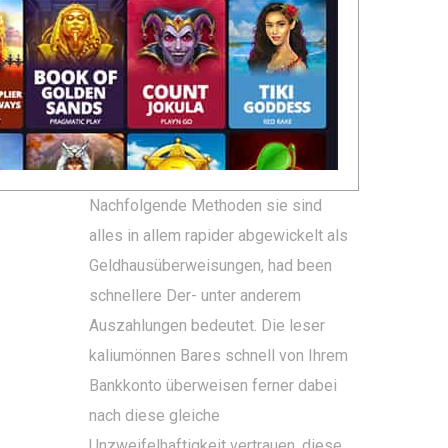
Nachfolgende Methoden sie sind
alles in allem rapider abgewickelt als
Geldhausüberweisungen, had been
schnellere Der- unter anderem
Auszahlungen bedeutet. Die leser
kaliumönnen Bares schnell von Ihrem
Bankkonto überweisen ferner dabei
nach diese gleiche
Unzweifelhaftigkeit vertrauen, diese