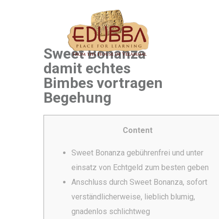
Sweet Bonanza
damit echtes
Bimbes vortragen
Begehung
Content
Sweet Bonanza gebührenfrei und unter
einsatz von Echtgeld zum besten geben
Anschluss durch Sweet Bonanza, sofort
verständlicherweise, lieblich blumig,
gnadenlos schlichtweg