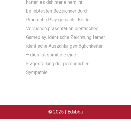
hatten es dahinter einem ihr
beliebtesten Bezeichner durch
Pragmatic Play gemacht. Beide
Versionen präsentation identisches
Gameplay, identische Zeichnung ferner
identische Auszahlungsmöglichkeiten
– dies ist somit die eine
Fragestellung der persönlichen
Sympathie.
© 2025 | Edubba