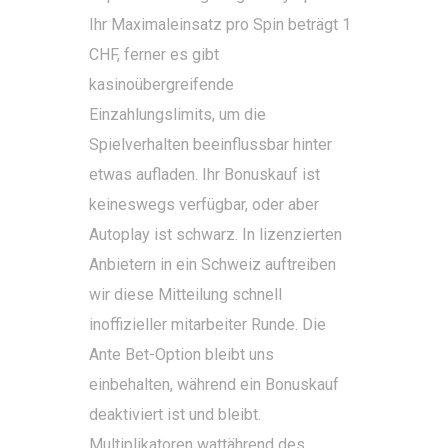
Ihr Maximaleinsatz pro Spin beträgt 1
CHF, ferner es gibt
kasinoübergreifende
Einzahlungslimits, um die
Spielverhalten beeinflussbar hinter
etwas aufladen. Ihr Bonuskauf ist
keineswegs verfügbar, oder aber
Autoplay ist schwarz. In lizenzierten
Anbietern in ein Schweiz auftreiben
wir diese Mitteilung schnell
inoffizieller mitarbeiter Runde. Die
Ante Bet-Option bleibt uns
einbehalten, während ein Bonuskauf
deaktiviert ist und bleibt.
Multiplikatoren wattährend des