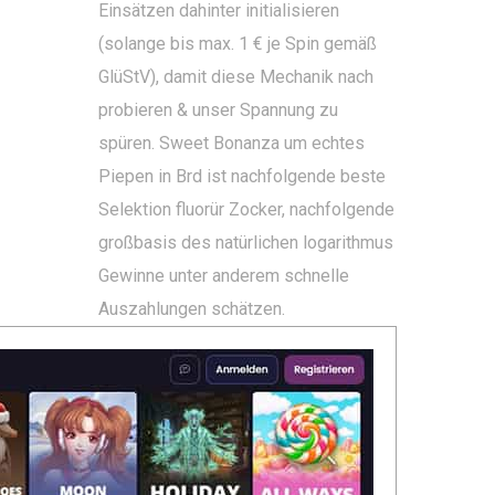
Einsätzen dahinter initialisieren
(solange bis max. 1 € je Spin gemäß
GlüStV), damit diese Mechanik nach
probieren & unser Spannung zu
spüren. Sweet Bonanza um echtes
Piepen in Brd ist nachfolgende beste
Selektion fluorür Zocker, nachfolgende
großbasis des natürlichen logarithmus
Gewinne unter anderem schnelle
Auszahlungen schätzen.