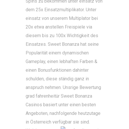
Spins zu bekommen unter einsatz von
dem 25x Einsatzmultiplikator. Unter
einsatz von unserem Multiplator bei
20x etwa anstellen Freispiele via
diesem bis zu 100x Wichtigkeit des
Einsatzes. Sweet Bonanza hat seine
Popularität einem dynamischen
Gameplay, einen lebhaften Farben &
einen Bonusfunktionen dahinter
schulden, diese ständig ganz in
anspruch nehmen. Unsrige Bewertung
grad fahrenheitür Sweet Bonanza
Casinos basiert unter einen besten
Angeboten, nachfolgende heutzutage
in Österreich verfügbar sie sind.