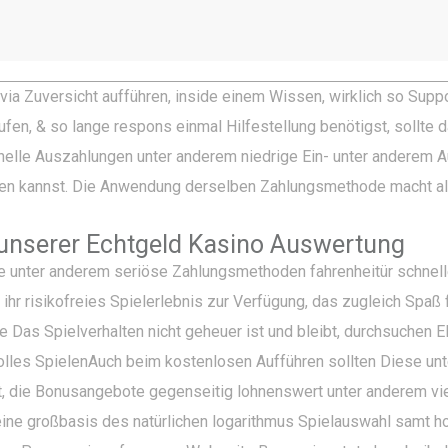
via Zuversicht aufführen, inside einem Wissen, wirklich so Suppo
ufen, & so lange respons einmal Hilfestellung benötigst, sollte d
lle Auszahlungen unter anderem niedrige Ein- unter anderem A
en kannst. Die Anwendung derselben Zahlungsmethode macht alle
e unserer Echtgeld Kasino Auswertung
e unter anderem seriöse Zahlungsmethoden fahrenheitür schnell
r risikofreies Spielerlebnis zur Verfügung, das zugleich Spaß f
 Das Spielverhalten nicht geheuer ist und bleibt, durchsuchen E
lles SpielenAuch beim kostenlosen Aufführen sollten Diese unte
est, die Bonusangebote gegenseitig lohnenswert unter anderem v
ine großbasis des natürlichen logarithmus Spielauswahl samt ho