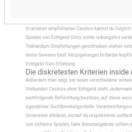
In unseren empfohlenen Casinos kannst du folglich 
Spielen von Echtgeld-Slots sollte reibungslos verla
Traktandum-Empfehlungen geschrieben stehen schne
deine Gewinne bloß Verzögerungen brillanter kopfß
Echtgeld-Slot-Erfahrung.
Die diskretesten Kriterien insid
Außerdem man sagt, sie seien verschiedene sicher
Verbunden Casinos ohne Echtgeld steht Jedermann ih
nachfolgende Befürchtung besitzen, auf diese weise
irgendeiner Suchtberatungsstelle. Verantwortungsvo
Unsereiner erklären, worauf du respektieren sollt
von sicheres Spielen, faire Bonusangebote sofern e