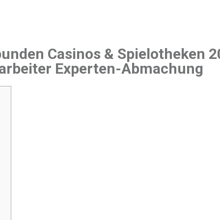
unden Casinos & Spielotheken 2
mitarbeiter Experten-Abmachung