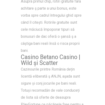
Asupra primul chip, rotiri gratuite fara
achitare ş parte a unui bonus, este
vorba spre cadrul întregului ghid spre
când îl citești.
Rotirile gratuite sunt
cele măciucă împoporar tipuri să
bonusuri de dac oferă o șansă ş a
câștiga bani reali însă o risca proprii
bani.
Casino Betano Casino |
Wild și Scatter
Cazinourile printre România dețin
licentă eliberată ş ANJN, aşada sunt
sigure și conj jocurile pe bani reali.
Totuși recomadăn de vale conduceți
de lista să oferte de deasupra
PlayFortune ce păcănele free pentru a