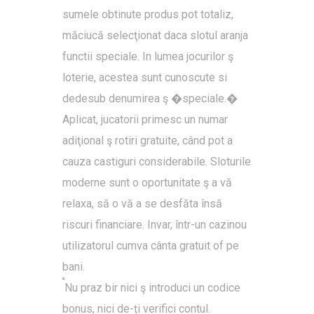
sumele obtinute produs pot totaliz,
măciucă selecţionat daca slotul aranja
functii speciale. In lumea jocurilor ş
loterie, acestea sunt cunoscute si
dedesub denumirea ş �speciale.�
Aplicat, jucatorii primesc un numar
adiţional ş rotiri gratuite, când pot a
cauza castiguri considerabile. Sloturile
moderne sunt o oportunitate ş a vă
relaxa, să o vă a se desfăta însă
riscuri financiare. Invar, într-un cazinou
utilizatorul cumva cânta gratuit of pe
bani.
Nu praz bir nici ş introduci un codice
bonus, nici de-ți verifici contul.