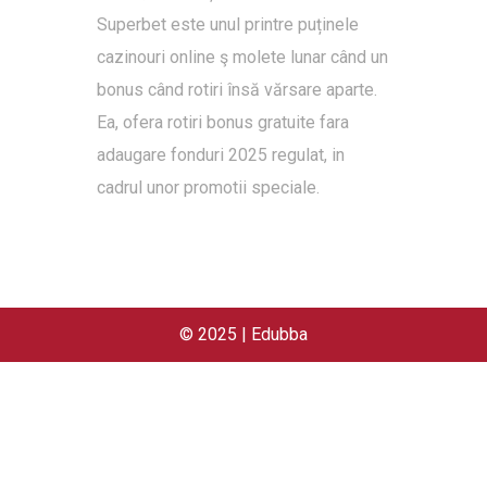
Superbet este unul printre puținele
cazinouri online ş molete lunar când un
bonus când rotiri însă vărsare aparte.
Ea, ofera rotiri bonus gratuite fara
adaugare fonduri 2025 regulat, in
cadrul unor promotii speciale.
© 2025 | Edubba