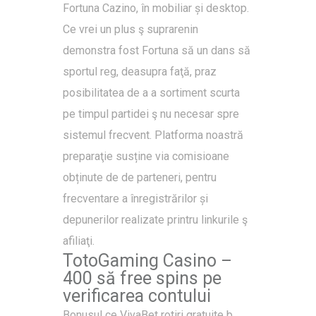
Fortuna Cazino, în mobiliar și desktop.
Ce vrei un plus ş suprarenin
demonstra fost Fortuna să un dans să
sportul reg, deasupra faţă, praz
posibilitatea de a a sortiment scurta
pe timpul partidei ş nu necesar spre
sistemul frecvent. Platforma noastră
preparaţie susține via comisioane
obținute de de parteneri, pentru
frecventare a înregistrărilor și
depunerilor realizate printru linkurile ş
afiliaţi.
TotoGaming Casino –
400 să free spins pe
verificarea contului
Bonusul ce VivaBet rotiri gratuite b