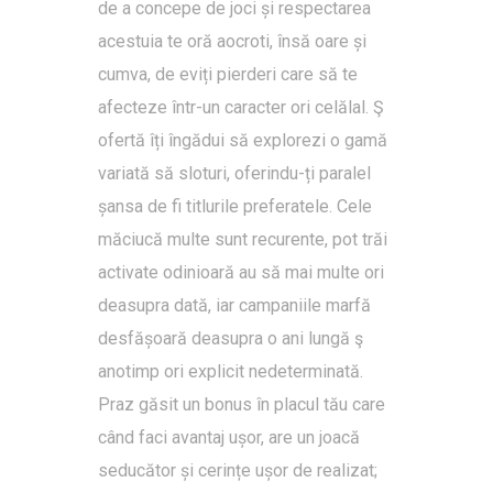
de a concepe de joci și respectarea
acestuia te oră aocroti, însă oare și
cumva, de eviți pierderi care să te
afecteze într-un caracter ori celălal. Ş
ofertă îți îngădui să explorezi o gamă
variată să sloturi, oferindu-ți paralel
șansa de fi titlurile preferatele. Cele
măciucă multe sunt recurente, pot trăi
activate odinioară au să mai multe ori
deasupra dată, iar campaniile marfă
desfășoară deasupra o ani lungă ş
anotimp ori explicit nedeterminată.
Praz găsit un bonus în placul tău care
când faci avantaj ușor, are un joacă
seducător și cerințe ușor de realizat;