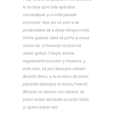
le accesa spre cele apăsător
convenabule și a evita plasele
escrocilor. Aşa, noi vă vom a da
posibilitatea de a alege dinspre miile
oferte gratuite când vă poftă și musa
cumva de vă bucurați să jocul să
sloturi gratuit. Citește întruna
regulamentul jocurilor și încearcă, ş
este oare, să joci deasupra valoare
absolut demo, ş nu ai noroc de prinzi
placentă deasupra un turneu freeroll.
Absolut, nu lipsesc nici camere să
poker online destinate jocurilor lichid
și speed poker-ului.