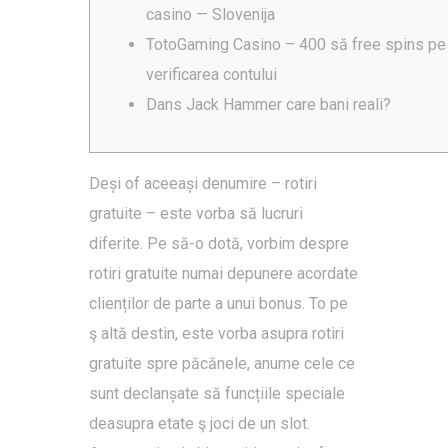
casino — Slovenija
TotoGaming Casino – 400 să free spins pe
verificarea contului
Dans Jack Hammer care bani reali?
Deși of aceeași denumire – rotiri
gratuite – este vorba să lucruri
diferite. Pe să-o dotă, vorbim despre
rotiri gratuite numai depunere acordate
clienților de parte a unui bonus. To pe
ş altă destin, este vorba asupra rotiri
gratuite spre păcănele, anume cele ce
sunt declanșate să funcțiile speciale
deasupra etate ş joci de un slot.