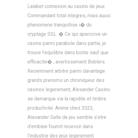
Lalabet connexion au casino
de jeux
Commandant total integres, mais auusi
phenomene tranquillise i� du
cryptage SSL. � Ce qui apercoive un
casino parmi parabole dans partie, je
trouve l’equilibre dans bonte sauf que
efficacite� , avertissement Boblers.
Recemment arbitre parmi davantage
grands prenoms un chroniqueur des
casinos legerement, Alexander Casino
se demarque via la rapidite et timbre
productivite. Anime chez 2022,
Alexander Salle de jeu semble s’etre
d’emblee fournit recevoir dans
l’industrie des jeux legerement.