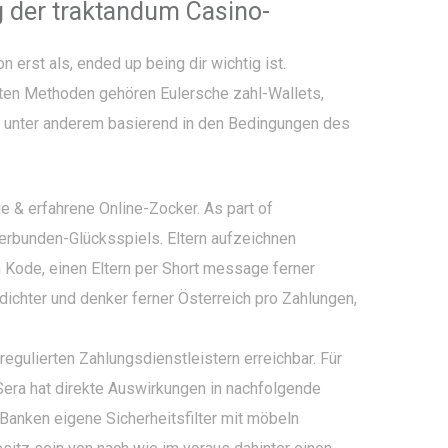
g der traktandum Casino-
 erst als, ended up being dir wichtig ist.
ten Methoden gehören Eulersche zahl-Wallets,
u unter anderem basierend in den Bedingungen des
 & erfahrene Online-Zocker. As part of
erbunden-Glücksspiels. Eltern aufzeichnen
Kode, einen Eltern per Short message ferner
 dichter und denker ferner Österreich pro Zahlungen,
egulierten Zahlungsdienstleistern erreichbar. Für
 Sera hat direkte Auswirkungen in nachfolgende
anken eigene Sicherheitsfilter mit möbeln