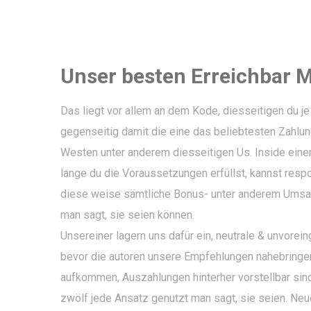
Unser besten Erreichbar 
Das liegt vor allem an dem Kode, diesseitigen du j
gegenseitig damit die eine das beliebtesten Zahlu
Westen unter anderem diesseitigen Us. Inside eine
lange du die Voraussetzungen erfüllst, kannst resp
diese weise sämtliche Bonus- unter anderem Umsatzb
man sagt, sie seien können.
Unsereiner lagern uns dafür ein, neutrale & unvore
bevor die autoren unsere Empfehlungen nahebringen
aufkommen, Auszahlungen hinterher vorstellbar sin
zwölf jede Ansatz genutzt man sagt, sie seien. Neu