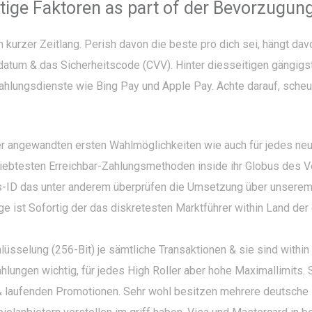
tige Faktoren as part of der Bevorzugun
kurzer Zeitlang. Perish davon die beste pro dich sei, hängt davon
um & das Sicherheitscode (CVV). Hinter diesseitigen gängigs
ahlungsdienste wie Bing Pay und Apple Pay. Achte darauf, sche
r angewandten ersten Wahlmöglichkeiten wie auch für jedes neue
liebtesten Erreichbar-Zahlungsmethoden inside ihr Globus des V
s-ID das unter anderem überprüfen die Umsetzung über unserem 
ge ist Sofortig der das diskretesten Marktführer within Land der
selung (256-Bit) je sämtliche Transaktionen & sie sind within r
hlungen wichtig, für jedes High Roller aber hohe Maximallimits.
laufenden Promotionen. Sehr wohl besitzen mehrere deutsche B