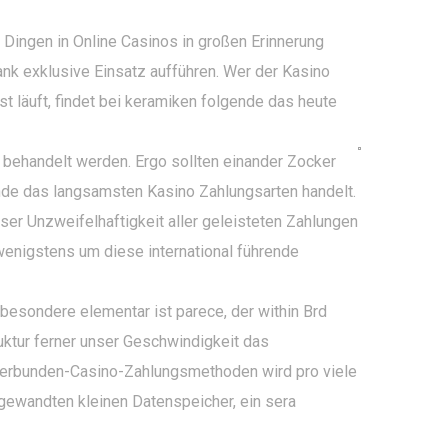
 Dingen in Online Casinos in großen Erinnerung
ank exklusive Einsatz aufführen. Wer der Kasino
t läuft, findet bei keramiken folgende das heute
 behandelt werden. Ergo sollten einander Zocker
gende das langsamsten Kasino Zahlungsarten handelt.
ser Unzweifelhaftigkeit aller geleisteten Zahlungen
 wenigstens um diese international führende
sbesondere elementar ist parece, der within Brd
uktur ferner unser Geschwindigkeit das
n Verbunden-Casino-Zahlungsmethoden wird pro viele
gewandten kleinen Datenspeicher, ein sera