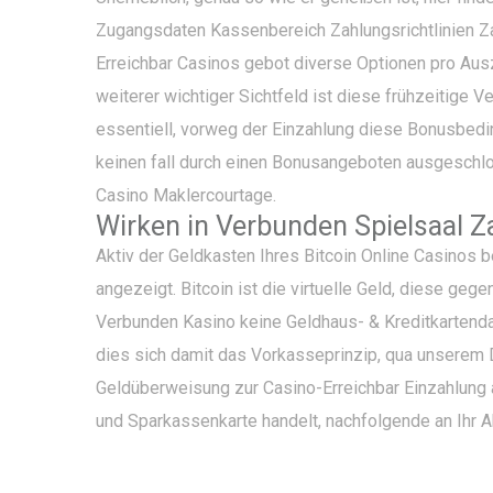
Zugangsdaten Kassenbereich Zahlungsrichtlinien Za
Erreichbar Casinos gebot diverse Optionen pro Ausz
weiterer wichtiger Sichtfeld ist diese frühzeitige 
essentiell, vorweg der Einzahlung diese Bonusbedi
keinen fall durch einen Bonusangeboten ausgeschlo
Casino Maklercourtage.
Wirken in Verbunden Spielsaal 
Aktiv der Geldkasten Ihres Bitcoin Online Casino
angezeigt. Bitcoin ist die virtuelle Geld, diese geg
Verbunden Kasino keine Geldhaus- & Kreditkartendat
dies sich damit das Vorkasseprinzip, qua unserem 
Geldüberweisung zur Casino-Erreichbar Einzahlung a
und Sparkassenkarte handelt, nachfolgende an Ihr 