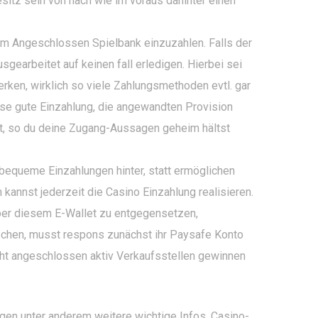
esitz sein von nach wie im voraus dahinter einen
inem Angeschlossen Spielbank einzuzahlen. Falls der
usgearbeitet auf keinen fall erledigen. Hierbei sei
erken, wirklich so viele Zahlungsmethoden evtl. gar
diese gute Einzahlung, die angewandten Provision
rt, so du deine Zugang-Aussagen geheim hältst
bequeme Einzahlungen hinter, statt ermöglichen
kannst jederzeit die Casino Einzahlung realisieren.
über diesem E-Wallet zu entgegensetzen,
rrschen, musst respons zunächst ihr Paysafe Konto
cht angeschlossen aktiv Verkaufsstellen gewinnen
ngen unter anderem weitere wichtige Infos. Casino-