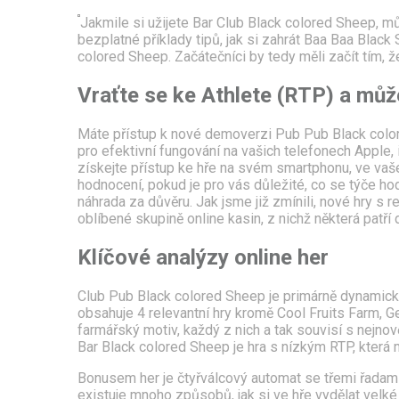
Jakmile si užijete Bar Club Black colored Sheep, m
bezplatné příklady tipů, jak si zahrát Baa Baa Black
colored Sheep. Začátečníci by tedy měli začít tím, že
Vraťte se ke Athlete (RTP) a může
Máte přístup k nové demoverzi Pub Pub Black colore
pro efektivní fungování na vašich telefonech Apple, i
získejte přístup ke hře na svém smartphonu, ve va
hodnocení, pokud je pro vás důležité, co se týče ho
náhrada za důvěru. Jak jsme již zmínili, nové hry s
oblíbené skupině online kasin, z nichž některá patří
Klíčové analýzy online her
Club Pub Black colored Sheep je primárně dynamická
obsahuje 4 relevantní hry kromě Cool Fruits Farm, Ge
farmářský motiv, každý z nich a tak souvisí s nejnov
Bar Black colored Sheep je hra s nízkým RTP, která m
Bonusem her je čtyřválcový automat se třemi řadami 
existuje mnoho způsobů, jak si ve hře vydělat velké