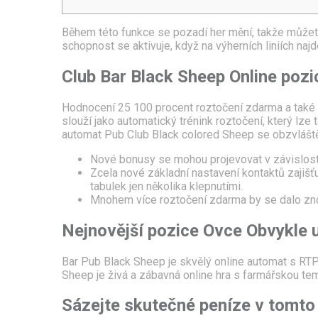
Během této funkce se pozadí her mění, takže může
schopnost se aktivuje, když na výherních liniích na
Club Bar Black Sheep Online pozi
Hodnocení 25 100 procent roztočení zdarma a také zá
slouží jako automatický trénink roztočení, který lze
automat Pub Club Black colored Sheep se obzvláště 
Nové bonusy se mohou projevovat v závislosti 
Zcela nové základní nastavení kontaktů zajišť
tabulek jen několika klepnutími.
Mnohem více roztočení zdarma by se dalo zno
Nejnovější pozice Ovce Obvykle 
Bar Pub Black Sheep je skvělý online automat s RTP 
Sheep je živá a zábavná online hra s farmářskou tem
Sázejte skutečné peníze v tomto