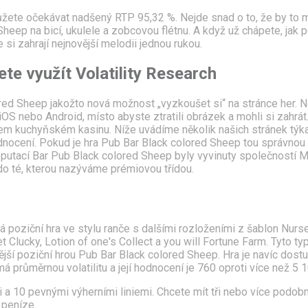
ůžete očekávat nadšený RTP 95,32 %. Nejde snad o to, že by to 
 Sheep na bicí, ukulele a zobcovou flétnu. A když už chápete, jak
 si zahrají nejnovější melodii jednou rukou.
te využít Volatility Research
d Sheep jakožto nová možnost „vyzkoušet si“ na stránce her. Ne
OS nebo Android, místo abyste ztratili obrázek a mohli si zahrát.
šem kuchyňském kasinu. Níže uvádíme několik našich stránek týk
dnocení. Pokud je hra Pub Bar Black colored Sheep tou správnou 
 reputací Bar Pub Black colored Sheep byly vyvinuty společností
 do té, kterou nazýváme prémiovou třídou.
 poziční hra ve stylu ranče s dalšími rozloženími z šablon Nur
t Clucky, Lotion of one's Collect a you will Fortune Farm. Tyto t
ější poziční hrou Pub Bar Black colored Sheep. Hra je navíc dost
á průměrnou volatilitu a její hodnocení je 760 oproti více než 5 1
a 10 pevnými výherními liniemi. Chcete mít tři nebo více podobn
 peníze.