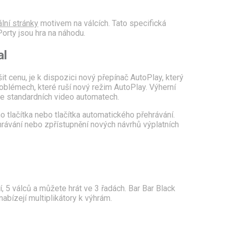
ální stránky
motivem na válcích.
Tato specifická
orty jsou hra na náhodu.
al
t cenu, je k dispozici nový přepínač AutoPlay, který
roblémech, které ruší nový režim AutoPlay. Výherní
ve standardních video automatech.
 tlačítka nebo tlačítka automatického přehrávání.
hrávání nebo zpřístupnění nových návrhů výplatních
 5 válců a můžete hrát ve 3 řadách. Bar Bar Black
abízejí multiplikátory k výhrám.