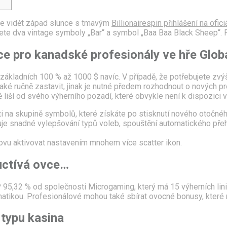
te vidět západ slunce s tmavým
Billionairespin přihlášení na ofici
jdete dva vintage symboly „Bar“ a symbol „Baa Baa Black Sheep“. P
ce pro kanadské profesionály ve hře Glob
kladních 100 % až 1000 $ navíc. V případě, že potřebujete zvýši
 také ručně zastavit, jinak je nutné předem rozhodnout o nových p
liší od svého výherního pozadí, které obvykle není k dispozici 
na skupině symbolů, které získáte po stisknutí nového otočného
uje snadné vylepšování typů voleb, spouštění automatického pře
vu aktivovat nastavením mnohem více scatter ikon.
uctívá ovce…
95,32 % od společnosti Microgaming, který má 15 výherních linií,
atikou. Profesionálové mohou také sbírat ovocné bonusy, které n
 typu kasina