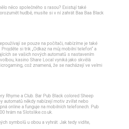
mělo něco společného s rasou? Existují také
 porozumět hudbě, musíte si v ní zahrát Baa Baa Black
používají se pouze na počítači, nabízíme je také
 Projděte si trik „Odkaz na můj mobilní telefon“ a
ajících se vašich nových automatů s nastavením
volbou, kasino Share Local vyniká jako skvělá
 Microgaming, což znamená, že se nacházejí ve velmi
sery Rhyme a Club. Bar Pub Black colored Sheep
ypy automatů někdy nabízejí motiv zvířat nebo
upná online a funguje na mobilních telefonech. Pub
00 hrám na Slotslike.co.uk.
ých symbolů u obou a vyhrát. Jak tedy vidíte,