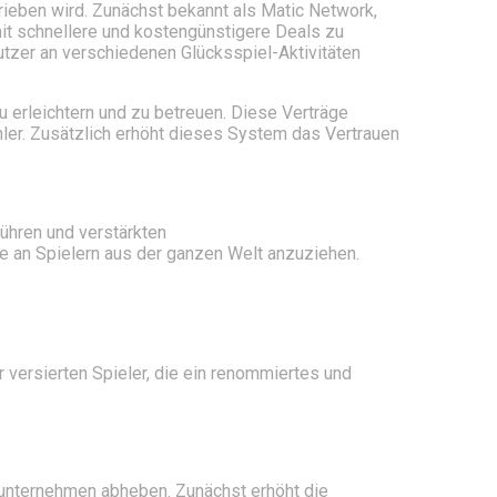
ieben wird. Zunächst bekannt als Matic Network,
it schnellere und kostengünstigere Deals zu
utzer an verschiedenen Glücksspiel-Aktivitäten
erleichtern und zu betreuen. Diese Verträge
ler. Zusätzlich erhöht dieses System das Vertrauen
ühren und verstärkten
e an Spielern aus der ganzen Welt anzuziehen.
versierten Spieler, die ein renommiertes und
lunternehmen abheben. Zunächst erhöht die