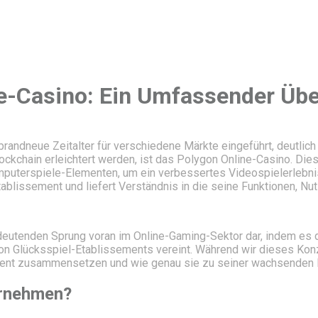
e-Casino: Ein Umfassender Übe
brandneue Zeitalter für verschiedene Märkte eingeführt, deutlic
ockchain erleichtert werden, ist das Polygon Online-Casino. Di
puterspiele-Elementen, um ein verbessertes Videospielerlebnis
ablissement und liefert Verständnis in die seine Funktionen, Nu
deutenden Sprung voran im Online-Gaming-Sektor dar, indem es d
 von Glücksspiel-Etablissements vereint. Während wir dieses Konz
ment zusammensetzen und wie genau sie zu seiner wachsenden Be
ernehmen?