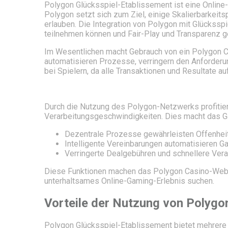
Polygon Glücksspiel-Etablissement ist eine Online
Polygon setzt sich zum Ziel, einige Skalierbarkei
erlauben. Die Integration von Polygon mit Glückssp
teilnehmen können und Fair-Play und Transparenz ge
Im Wesentlichen macht Gebrauch von ein Polygon Ca
automatisieren Prozesse, verringern den Anforderu
bei Spielern, da alle Transaktionen und Resultate au
Durch die Nutzung des Polygon-Netzwerks profitie
Verarbeitungsgeschwindigkeiten. Dies macht das Ga
Dezentrale Prozesse gewährleisten Offenheit
Intelligente Vereinbarungen automatisieren G
Verringerte Dealgebühren und schnellere Vera
Diese Funktionen machen das Polygon Casino-Websit
unterhaltsames Online-Gaming-Erlebnis suchen.
Vorteile der Nutzung von Polygo
Polygon Glücksspiel-Etablissement bietet mehrere 