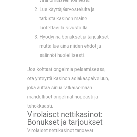
viranomaisten toimesta.
Lue käyttäjäarvosteluita ja
tarkista kasinon maine
luotettavilla sivustoilla.
Hyödynnä bonukset ja tarjoukset,
mutta lue aina niiden ehdot ja
säännöt huolellisesti.
Jos kohtaat ongelmia pelaamisessa,
ota yhteyttä kasinon asiakaspalveluun,
joka auttaa sinua ratkaisemaan
mahdolliset ongelmat nopeasti ja
tehokkaasti.
Virolaiset nettikasinot:
Bonukset ja tarjoukset
Virolaiset nettikasinot tarjoavat