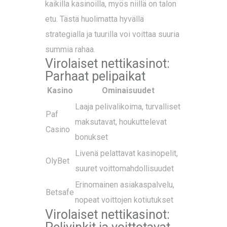
kaikilla kasinoilla, myös niillä on talon
etu. Tästä huolimatta hyvällä
strategialla ja tuurilla voi voittaa suuria
summia rahaa.
Virolaiset nettikasinot:
Parhaat pelipaikat
Kasino
Ominaisuudet
Laaja pelivalikoima, turvalliset
Paf
maksutavat, houkuttelevat
Casino
bonukset
Livenä pelattavat kasinopelit,
OlyBet
suuret voittomahdollisuudet
Erinomainen asiakaspalvelu,
Betsafe
nopeat voittojen kotiutukset
Virolaiset nettikasinot: