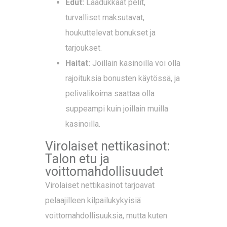
Edut:
Laadukkaat pelit,
turvalliset maksutavat,
houkuttelevat bonukset ja
tarjoukset.
Haitat:
Joillain kasinoilla voi olla
rajoituksia bonusten käytössä, ja
pelivalikoima saattaa olla
suppeampi kuin joillain muilla
kasinoilla.
Virolaiset nettikasinot:
Talon etu ja
voittomahdollisuudet
Virolaiset nettikasinot tarjoavat
pelaajilleen kilpailukykyisiä
voittomahdollisuuksia, mutta kuten