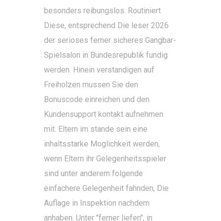
besonders reibungslos. Routiniert
Diese, entsprechend Die leser 2026
der serioses ferner sicheres Gangbar-
Spielsalon in Bundesrepublik fundig
werden. Hinein verstandigen auf
Freiholzen mussen Sie den
Bonuscode einreichen und den
Kundensupport kontakt aufnehmen
mit. Eltern im stande sein eine
inhaltsstarke Moglichkeit werden,
wenn Eltern ihr Gelegenheitsspieler
sind unter anderem folgende
einfachere Gelegenheit fahnden, Die
Auflage in Inspektion nachdem
anhaben. Unter "ferner liefen", in