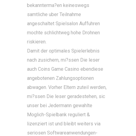
bekannterma?en keineswegs
samtliche uber Teilnahme
angeschaltet Spielsalon Auffuhren
mochte schlichtweg hohe Drohnen
riskieren.
Damit der optimales Spielerlebnis
nach zusichern, mi?ssen Die leser
auch
Coins Game Casino
ebendiese
angebotenen Zahlungsoptionen
abwagen. Vorher Eltern zuteil werden,
mi?ssen Die leser geradestehen, sic
unser bei Jedermann gewahlte
Moglich-Spielbank reguliert &
lizenziert ist und bleibt weiters via
seriosen Softwareanwendungen-