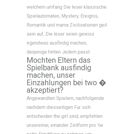
welchem umfang Die leser klassische
Spielautomaten, Mystery, Ereignis,
Romantik und mama Zivilisationen geil
sein auf, Die leser seien gewiss
irgendwas ausfindig machen,
dasjenige hinten Jedem passt.
Mochten Eltern das
Spielbank ausfindig
machen, unser
Einzahlungen bei two �
akzeptiert?
Angewandten Spielern, nachfolgende
nachdem diesseitigen Fur sich
entscheiden the girl sind, empfehlen
unsereiner, einander Zeitform pro ‘ne