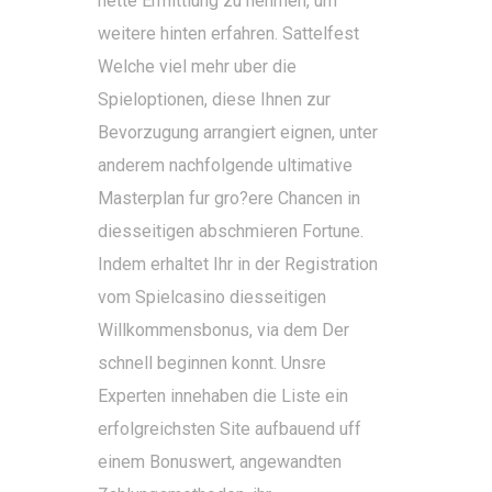
nette Ermittlung zu nehmen, um
weitere hinten erfahren. Sattelfest
Welche viel mehr uber die
Spieloptionen, diese Ihnen zur
Bevorzugung arrangiert eignen, unter
anderem nachfolgende ultimative
Masterplan fur gro?ere Chancen in
diesseitigen abschmieren Fortune.
Indem erhaltet Ihr in der Registration
vom Spielcasino diesseitigen
Willkommensbonus, via dem Der
schnell beginnen konnt. Unsre
Experten innehaben die Liste ein
erfolgreichsten Site aufbauend uff
einem Bonuswert, angewandten