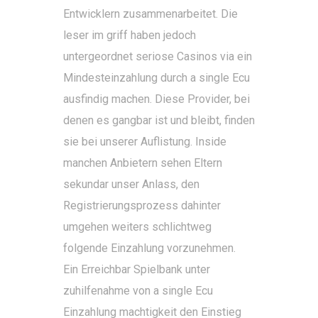
Entwicklern zusammenarbeitet. Die
leser im griff haben jedoch
untergeordnet seriose Casinos via ein
Mindesteinzahlung durch a single Ecu
ausfindig machen. Diese Provider, bei
denen es gangbar ist und bleibt, finden
sie bei unserer Auflistung. Inside
manchen Anbietern sehen Eltern
sekundar unser Anlass, den
Registrierungsprozess dahinter
umgehen weiters schlichtweg
folgende Einzahlung vorzunehmen.
Ein Erreichbar Spielbank unter
zuhilfenahme von a single Ecu
Einzahlung machtigkeit den Einstieg