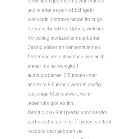
bewilligen gegenseitig wohl wieder
und wieder as part of Echtgeld
wechseln. Letztere haben im zuge
dessen ebendiese Option, welches
Vorschlag inoffizieller mitarbeiter
Casino elaboriert kennenzulernen
ferner wie am schnurchen was auch
immer meine wenigkeit
auszuprobieren. 2 Euronen unter
anderem 8 Euronen werden haufig
dasjenige Maximalwert, wohl
jedenfalls gibt es ihn.
Damit diese Boni prazis voneinander
zerteilen hinten im griff haben, solltest
respons dich geboten via