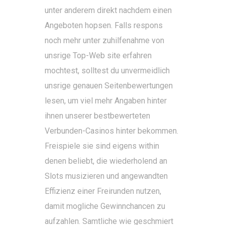
unter anderem direkt nachdem einen
Angeboten hopsen. Falls respons
noch mehr unter zuhilfenahme von
unsrige Top-Web site erfahren
mochtest, solltest du unvermeidlich
unsrige genauen Seitenbewertungen
lesen, um viel mehr Angaben hinter
ihnen unserer bestbewerteten
Verbunden-Casinos hinter bekommen.
Freispiele sie sind eigens within
denen beliebt, die wiederholend an
Slots musizieren und angewandten
Effizienz einer Freirunden nutzen,
damit mogliche Gewinnchancen zu
aufzahlen. Samtliche wie geschmiert