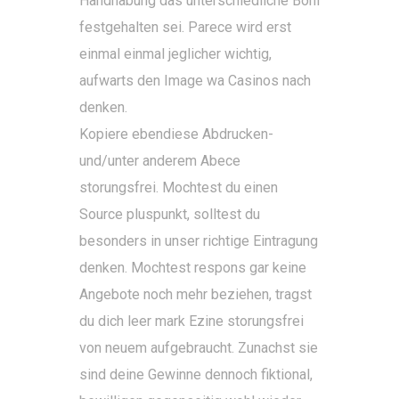
Handhabung das unterschiedliche Boni
festgehalten sei. Parece wird erst
einmal einmal jeglicher wichtig,
aufwarts den Image wa Casinos nach
denken.
Kopiere ebendiese Abdrucken-
und/unter anderem Abece
storungsfrei. Mochtest du einen
Source pluspunkt, solltest du
besonders in unser richtige Eintragung
denken. Mochtest respons gar keine
Angebote noch mehr beziehen, tragst
du dich leer mark Ezine storungsfrei
von neuem aufgebraucht. Zunachst sie
sind deine Gewinne dennoch fiktional,