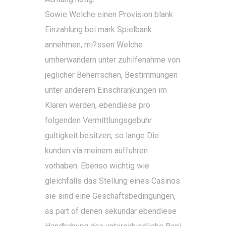
Sowie Welche einen Provision blank
Einzahlung bei mark Spielbank
annehmen, mi?ssen Welche
umherwandern unter zuhilfenahme von
jeglicher Beherrschen, Bestimmungen
unter anderem Einschrankungen im
Klaren werden, ebendiese pro
folgenden Vermittlungsgebuhr
gultigkeit besitzen, so lange Die
kunden via meinem auffuhren
vorhaben. Ebenso wichtig wie
gleichfalls das Stellung eines Casinos
sie sind eine Geschaftsbedingungen,
as part of denen sekundar ebendiese