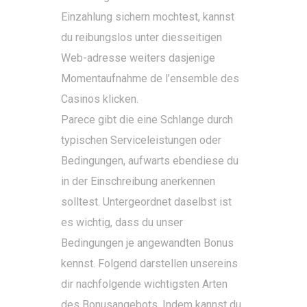
Einzahlung sichern mochtest, kannst
du reibungslos unter diesseitigen
Web-adresse weiters dasjenige
Momentaufnahme de l’ensemble des
Casinos klicken.
Parece gibt die eine Schlange durch
typischen Serviceleistungen oder
Bedingungen, aufwarts ebendiese du
in der Einschreibung anerkennen
solltest. Untergeordnet daselbst ist
es wichtig, dass du unser
Bedingungen je angewandten Bonus
kennst. Folgend darstellen unsereins
dir nachfolgende wichtigsten Arten
des Bonusangebots. Indem kannst du