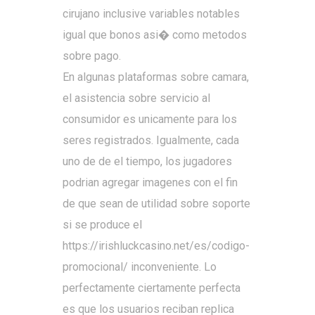
cirujano inclusive variables notables
igual que bonos asi� como metodos
sobre pago.
En algunas plataformas sobre camara,
el asistencia sobre servicio al
consumidor es unicamente para los
seres registrados. Igualmente, cada
uno de de el tiempo, los jugadores
podrian agregar imagenes con el fin
de que sean de utilidad sobre soporte
si se produce el
https://irishluckcasino.net/es/codigo-
promocional/
inconveniente. Lo
perfectamente ciertamente perfecta
es que los usuarios reciban replica