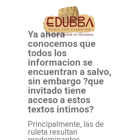
Ya ahora
conocemos que
todos los
informacion se
encuentran a salvo,
sin embargo ?que
invitado tiene
acceso a estos
textos intimos?
Principalmente, las de
ruleta resultan
predominantes,