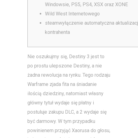
Windowsie, PS5, PS4, XSX oraz XONE
Wild West Internetowego
steamwyłączenie automatyczna aktualizac
kontrahenta
Nie oszukujmy się, Destiny 3 jest to
po prostu ulepszone Destiny, a nie
żadna rewolucja na rynku. Tego rodzaju
Warframe zjada fita na śniadanie
ilością dziedziny, natomiast własny
główny tytuł wydaje się płatny i
postuluje zakupu DLC, a 2 wydaje się
być darmowy. W tym przypadku
powinienem przyjąć Xaorusa do głosu,