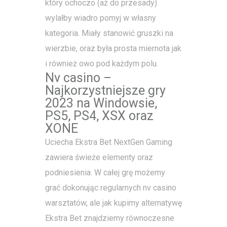
który ochoczo (aż do przesady)
wylałby wiadro pomyj w własny
kategoria.
Miały stanowić gruszki na
wierzbie, oraz była prosta miernota jak
i również owo pod każdym polu.
Nv casino –
Najkorzystniejsze gry
2023 na Windowsie,
PS5, PS4, XSX oraz
XONE
Uciecha Ekstra Bet NextGen Gaming
zawiera świeże elementy oraz
podniesienia. W całej grę możemy
grać dokonując regularnych
nv casino
warsztatów, ale jak kupimy alternatywę
Ekstra Bet znajdziemy równoczesne