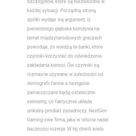
szczegółów, które są niezawodne w
każdej sytuacji. Porządną stroną
spółki wydaje się argument, iż
pierwotnego głęboka komitywa na
temat międzynarodowych graczach
powoduje, że wiedzą te banki, które
czynniki korzystać do odwiedzenia
zakładania konsol. Ów czynniki są
rozmaicie używane w zależności od
demografii fanów a następnie
zamieszczane będą ostateczne
elementy, co faktycznie układa
unikalny produkt zasadniczy. NextGen
Gaming owe firma, jaka w istocie nadal
baczności rozwija. W tej chwili wielu