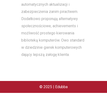
automatycznych aktualizacji i
zabezpieczenia zanim piractwem.
Dodatkowo proponują alternatywy
społecznościowe, achievements i
możliwość prostego kierowania
biblioteką komputerów. Owo standard
w dziedzinie gierek komputerowych
dający lepszą załogę klienta.
© 2025 | Edubba