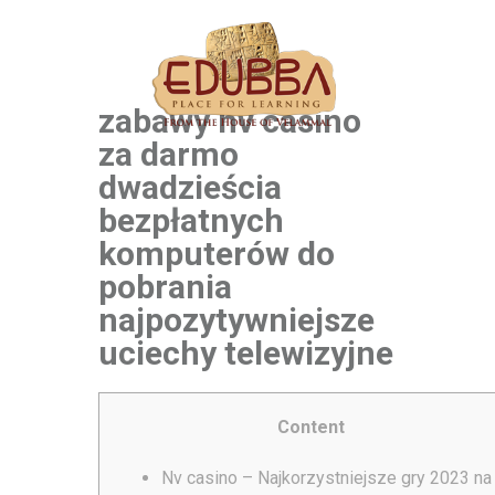
zabawy nv casino
za darmo
dwadzieścia
bezpłatnych
komputerów do
pobrania
najpozytywniejsze
uciechy telewizyjne
Content
Nv casino – Najkorzystniejsze gry 2023 na