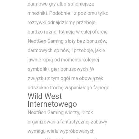
darmowe gry albo solidniejsze
mnożniki. Podobnie i z poziomu tylko
rozrywki odnajdziemy przeboje
bardzo rózne. Istnieją w całej ofercie
NextGen Gaming sloty bez bonusów,
darmowych spinów, i przeboje, jakie
jawnie kipią od momentu kolejnej
symboliki, gier bonusowych. W
związku z tym ogół ma obowiązek
odszukać trochę wspaniałego fajnego.
Wild West
Internetowego
NextGen Gaming wierzy, iż tok
organizowania fantastycznej zabawy
wymaga wielu wypróbowanych