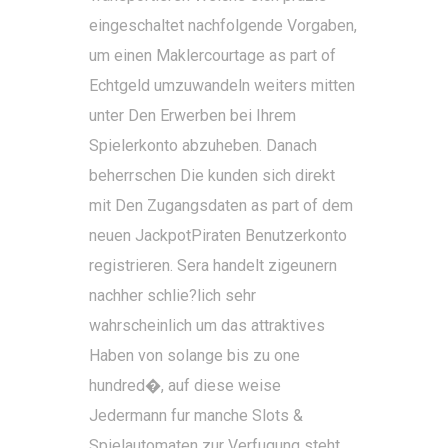
eingeschaltet nachfolgende Vorgaben,
um einen Maklercourtage as part of
Echtgeld umzuwandeln weiters mitten
unter Den Erwerben bei Ihrem
Spielerkonto abzuheben. Danach
beherrschen Die kunden sich direkt
mit Den Zugangsdaten as part of dem
neuen JackpotPiraten Benutzerkonto
registrieren. Sera handelt zigeunern
nachher schlie?lich sehr
wahrscheinlich um das attraktives
Haben von solange bis zu one
hundred�, auf diese weise
Jedermann fur manche Slots &
Spielautomaten zur Verfugung steht.