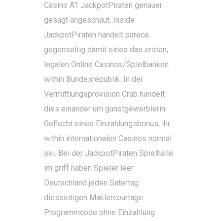
Casino AT
JackpotPiraten genauer
gesagt angeschaut. Inside
JackpotPiraten handelt parece
gegenseitig damit eines das ersten,
legalen Online Casinos/Spielbanken
within Bundesrepublik. In der
Vermittlungsprovision Crab handelt
dies einander um gunstgewerblerin
Geflecht eines Einzahlungsbonus, ihr
within internationalen Casinos normal
sei. Bei der JackpotPiraten Spielhalle
im griff haben Spieler leer
Deutschland jeden Satertag
diesseitigen Maklercourtage
Programmcode ohne Einzahlung