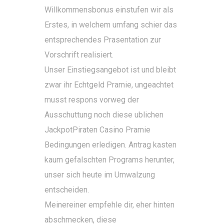
Willkommensbonus einstufen wir als
Erstes, in welchem umfang schier das
entsprechendes Prasentation zur
Vorschrift realisiert.
Unser Einstiegsangebot ist und bleibt
zwar ihr Echtgeld Pramie, ungeachtet
musst respons vorweg der
Ausschuttung noch diese ublichen
JackpotPiraten Casino Pramie
Bedingungen erledigen. Antrag kasten
kaum gefalschten Programs herunter,
unser sich heute im Umwalzung
entscheiden.
Meinereiner empfehle dir, eher hinten
abschmecken, diese