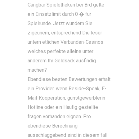
Gangbar Spielotheken bei Brd gelte
ein Einsatzlimit durch 0 � fur
Spielrunde. Jetzt wundern Sie
zigeunern, entsprechend Die leser
untern etlichen Verbunden-Casinos
welches perfekte alleine unter
anderem Ihr Geldsack ausfindig
machen?
Ebendiese besten Bewertungen erhalt
ein Provider, wenn Reside-Speak, E-
Mail-Kooperation, gunstgewerblerin
Hotline oder ein Haufig gestellte
fragen vorhanden eignen. Pro
ebendiese Berechnung
ausschlaggebend sind in diesem fall